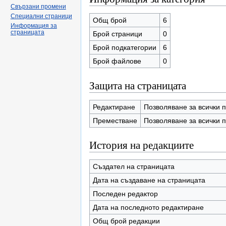
Свързани промени
Специални страници
Общ брой
6
Информация за
страницата
Брой страници
0
Брой подкатегории
6
Брой файлове
0
Защита на страницата
Редактиране
Позволяване за всички 
Преместване
Позволяване за всички 
История на редакциите
Създател на страницата
Дата на създаване на страницата
Последeн редактор
Дата на последнoто редактиране
Общ брой редакции