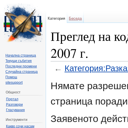
Категория
Беседа
Преглед на ко
2007 г.
Начална страница
Текущи събития
←
Категория:Разказ
Последни промени
Случайна страница
Направо към:
навигация
,
търсене
Помощ
Нямате разрешен
sitesupport
Общност
страница поради
Портал
Разговори
Гласувания
Заявеното дейст
Инструменти
Какво сочи насам