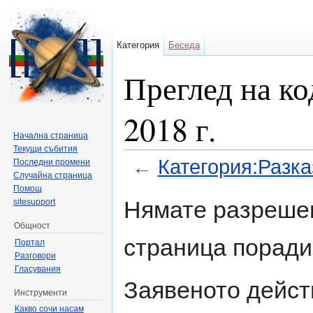
Категория
Беседа
Преглед на ко
2018 г.
Начална страница
Текущи събития
←
Категория:Разказ
Последни промени
Случайна страница
Направо към:
навигация
,
търсене
Помощ
Нямате разрешен
sitesupport
Общност
страница поради
Портал
Разговори
Гласувания
Заявеното дейст
Инструменти
Какво сочи насам