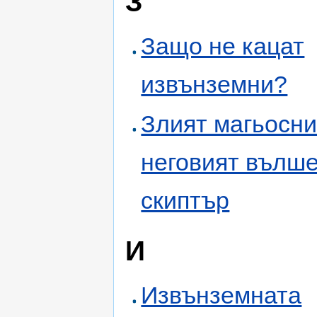
З
Защо не кацат
извънземни?
Злият магьосни
неговият вълш
скиптър
И
Извънземната