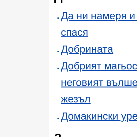
Да ни намеря и
спася
Добрината
Добрият магьос
неговият вълш
жезъл
Домакински ур