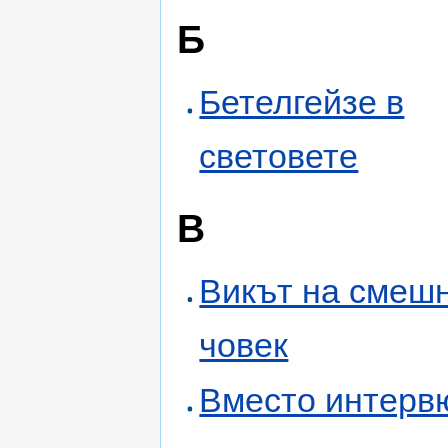
Б
Бетелгейзе в
световете
В
Викът на смеш
човек
Вместо интерв