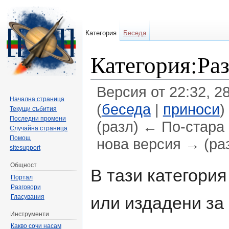
Категория
Беседа
Категория:Раз
Версия от 22:32, 2
Начална страница
(
беседа
|
приноси
)
Текущи събития
Последни промени
(разл) ← По-стара 
Случайна страница
Помощ
нова версия → (ра
sitesupport
Направо към:
навигация
,
търсене
Общност
В тази категори
Портал
Разговори
Гласувания
или издадени за
Инструменти
Какво сочи насам