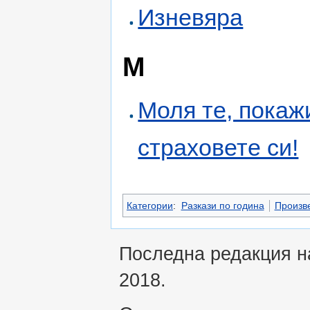
Изневяра
М
Моля те, покаж
страховете си!
Категории
:
Разкази по година
Произве
Последна редакция на
2018.