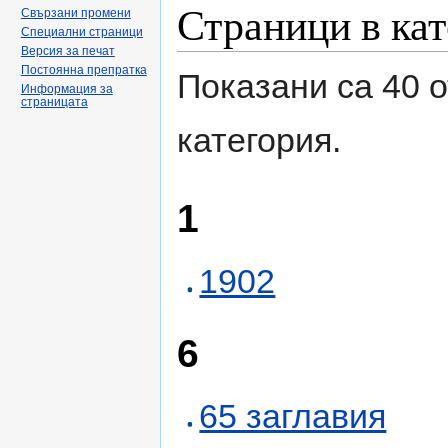
Страници в кат
Свързани промени
Специални страници
Версия за печат
Постоянна препратка
Показани са 40 о
Информация за
страницата
категория.
1
1902
6
65 заглавия