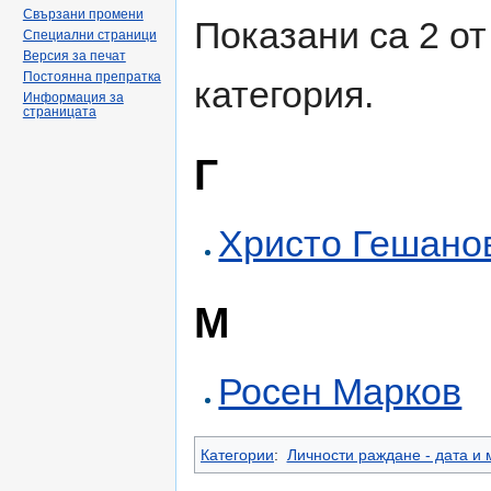
Свързани промени
Показани са 2 от
Специални страници
Версия за печат
Постоянна препратка
категория.
Информация за
страницата
Г
Христо Гешано
М
Росен Марков
Категории
:
Личности раждане - дата и 