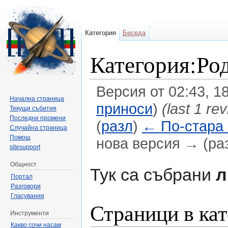
Категория
Беседа
Категория:Ро
Версия от 02:43, 
Начална страница
приноси
)
(last 1 re
Текущи събития
Последни промени
(
разл
)
← По-стара
Случайна страница
Помощ
нова версия → (ра
sitesupport
Направо към:
навигация
,
търсене
Общност
Тук са събрани
л
Портал
Разговори
Гласувания
Страници в кат
Инструменти
Какво сочи насам