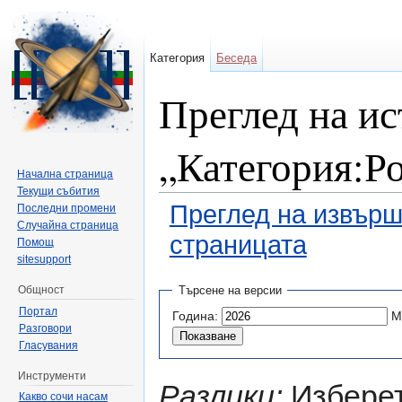
Категория
Беседа
Преглед на ис
„Категория:Ро
Начална страница
Текущи събития
Преглед на извърш
Последни промени
Случайна страница
страницата
Помощ
sitesupport
Направо към:
навигация
,
търсене
Общност
Търсене на версии
Портал
Година:
М
Разговори
Гласувания
Инструменти
Разлики:
Изберет
Какво сочи насам