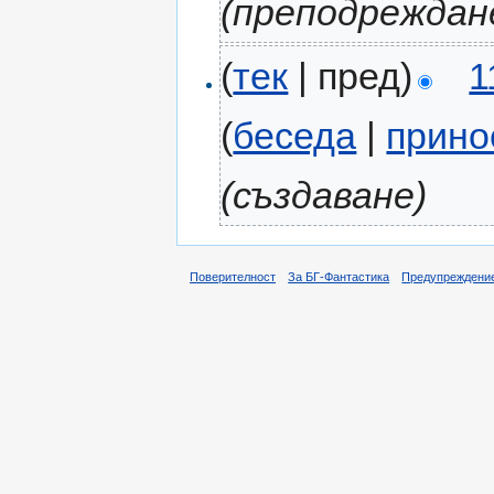
(преподреждан
(
тек
| пред)
1
(
беседа
|
прино
(създаване)
Поверителност
За БГ-Фантастика
Предупреждени