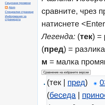
Свързани промени
Atom
сравните, чрез 
Специални страници
Информация за
страницата
натиснете <Enter
Легенда:
(
тек
) =
(
пред
) = разлик
м
= малка промя
(тек |
пред
)
0
(
беседа
|
прино