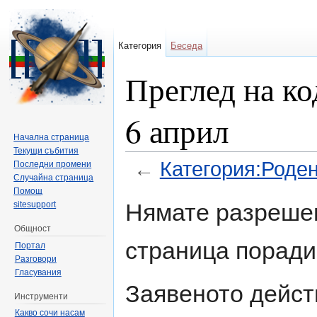
Категория
Беседа
Преглед на ко
6 април
Начална страница
Текущи събития
←
Категория:Роден
Последни промени
Случайна страница
Направо към:
навигация
,
търсене
Помощ
Нямате разрешен
sitesupport
Общност
страница поради
Портал
Разговори
Гласувания
Заявеното дейст
Инструменти
Какво сочи насам