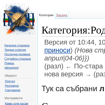
Категория
Беседа
Категория:Род
Версия от 10:44, 1
Начална страница
приноси
)
(Нова ст
Текущи събития
Последни промени
април|04-06}})
Случайна страница
Помощ
(разл) ← По-стара 
sitesupport
нова версия → (ра
Общност
Направо към:
навигация
,
търсене
Портал
Тук са събрани
л
Разговори
Гласувания
Инструменти
Какво сочи насам