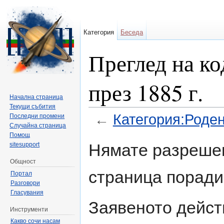
Категория
Беседа
Преглед на ко
през 1885 г.
Начална страница
Текущи събития
←
Категория:Роден
Последни промени
Случайна страница
Направо към:
навигация
,
търсене
Помощ
Нямате разрешен
sitesupport
Общност
страница поради
Портал
Разговори
Гласувания
Заявеното дейст
Инструменти
Какво сочи насам