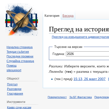
Категория
Беседа
Преглед на историят
Преглед на извършените административ
Направо към:
навигация
,
търсене
Търсене на версии
Начална страница
Текущи събития
Година:
Последни промени
Случайна страница
Помощ
Разлики:
Изберете версиите, които ж
sitesupport
Легенда:
(
тек
) = разлика с текущата 
Общност
(тек | пред)
15:13, 26 март 2007
‎
Портал
Разговори
Гласувания
Поверителност
За БГ-Фантастика
Предупреж
Инструменти
Какво сочи насам