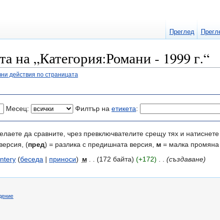
Преглед
Прегл
а на „Категория:Романи - 1999 г.“
ни действия по страницата
Месец:
Филтър на
етикета
:
елаете да сравните, чрез превключвателите срещу тях и натиснете 
версия, (
пред
) = разлика с предишната версия,
м
= малка промяна
Intery
(
беседа
|
приноси
)
‎
м
. .
(172 байта)
(+172)
‎
. .
(създаване)
дение