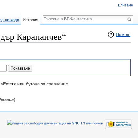
Влизане
Търсене
ед на кода
История
ндър Карапанчев“
Помощ
<Enter> или бутона за сравнение.
даване)