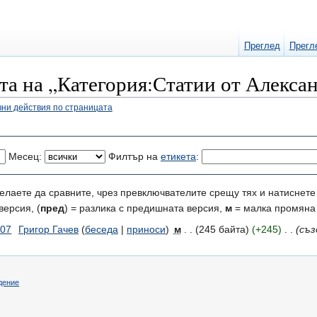
Преглед
Прегл
та на „Категория:Статии от Алекса
ни действия по страницата
Месец:
Филтър на
етикета
:
елаете да сравните, чрез превключвателите срещу тях и натиснете 
версия, (
пред
) = разлика с предишната версия,
м
= малка промяна
007
‎
Григор Гачев
(
беседа
|
приноси
)
‎
м
. .
(245 байта)
(+245)
‎
. .
(съз
дение