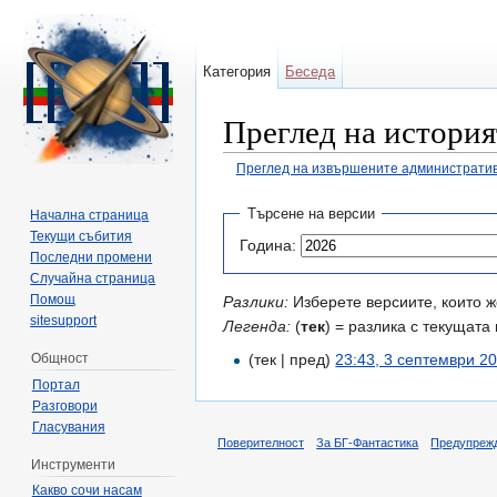
Категория
Беседа
Преглед на история
Преглед на извършените административ
Направо към:
навигация
,
търсене
Търсене на версии
Начална страница
Текущи събития
Година:
Последни промени
Случайна страница
Помощ
Разлики:
Изберете версиите, които ж
sitesupport
Легенда:
(
тек
) = разлика с текущата 
Общност
(тек | пред)
23:43, 3 септември 2
Портал
Разговори
Гласувания
Поверителност
За БГ-Фантастика
Предупреж
Инструменти
Какво сочи насам