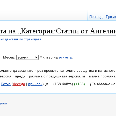
Преглед
Прегл
та на „Категория:Статии от Ангели
ни действия по страницата
Месец:
Филтър на
етикета
:
елаете да сравните, чрез превключвателите срещу тях и натиснете 
версия, (
пред
) = разлика с предишната версия,
м
= малка промяна
Ботчо
(
беседа
|
приноси
)
‎
м
. .
(158 байта)
(+158)
‎
. .
(Създаване на
дение