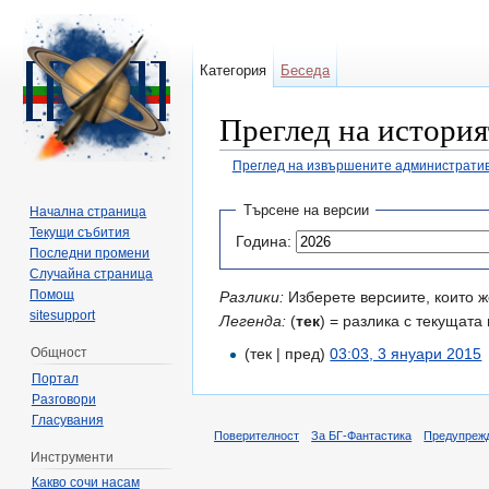
Категория
Беседа
Преглед на история
Преглед на извършените административ
Направо към:
навигация
,
търсене
Търсене на версии
Начална страница
Текущи събития
Година:
Последни промени
Случайна страница
Помощ
Разлики:
Изберете версиите, които ж
sitesupport
Легенда:
(
тек
) = разлика с текущата 
Общност
(тек | пред)
03:03, 3 януари 2015
‎
Портал
Разговори
Гласувания
Поверителност
За БГ-Фантастика
Предупреж
Инструменти
Какво сочи насам