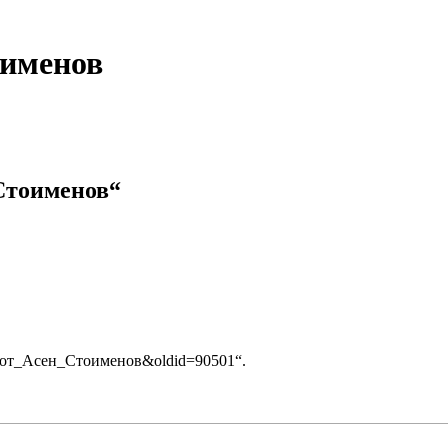
оименов
Стоименов“
тии_от_Асен_Стоименов&oldid=90501
“.