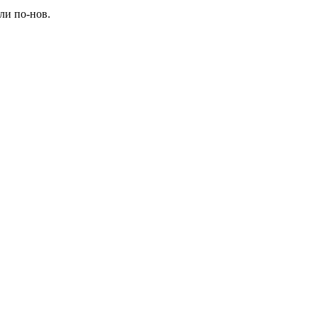
ли по-нов
.