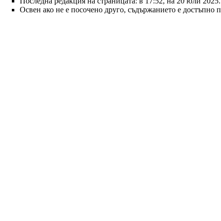
Последна редакция на страницата: в 17:52, на 20 юли 2025.
Освен ако не е посочено друго, съдържанието е достъпно 