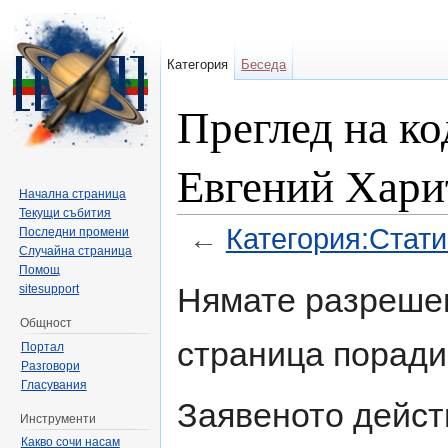
Категория
Беседа
Преглед на ко
Евгений Хари
Начална страница
Текущи събития
←
Категория:Стати
Последни промени
Случайна страница
Направо към:
навигация
,
търсене
Помощ
Нямате разрешен
sitesupport
Общност
страница поради
Портал
Разговори
Гласувания
Заявеното дейст
Инструменти
Какво сочи насам