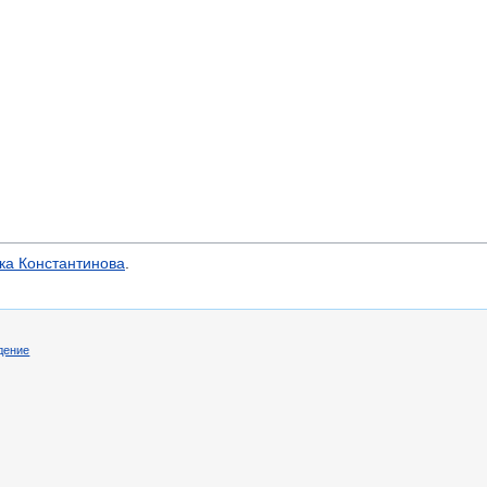
лка Константинова
.
дение