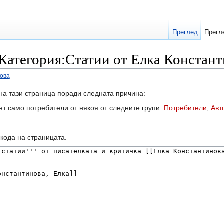
Преглед
Прегл
 Категория:Статии от Елка Констан
нова
на тази страница поради следната причина:
ят само потребители от някоя от следните групи:
Потребители
,
Авт
кодa на страницата.