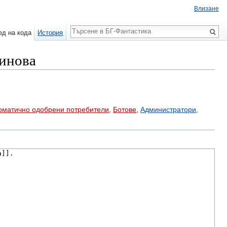
Влизане
Търсене
ед на кода
История
тинова
оматично одобрени потребители
,
Ботове
,
Администратори
,