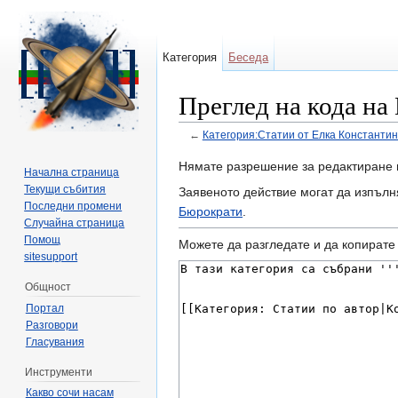
Категория
Беседа
Преглед на кода на
←
Категория:Статии от Елка Константи
Направо към:
навигация
,
търсене
Нямате разрешение за редактиране 
Начална страница
Текущи събития
Заявеното действие могат да изпълн
Последни промени
Бюрократи
.
Случайна страница
Помощ
Можете да разгледате и да копирате 
sitesupport
Общност
Портал
Разговори
Гласувания
Инструменти
Какво сочи насам