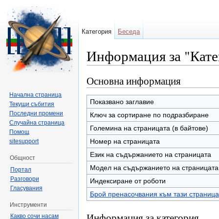
Категория
Беседа
Информация за "Кате
Направо към:
навигация
,
търсене
Основна информация
Начална страница
Показвано заглавие
Текущи събития
Последни промени
Ключ за сортиране по подразбиране
Случайна страница
Големина на страницата (в байтове)
Помощ
Номер на страницата
sitesupport
Език на съдържанието на страницата
Общност
Модел на съдържанието на страницата
Портал
Разговори
Индексиране от роботи
Гласувания
Брой пренасочвания към тази страница
Инструменти
Информация за категория
Какво сочи насам