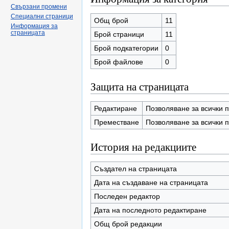
Свързани промени
Специални страници
Общ брой
11
Информация за
страницата
Брой страници
11
Брой подкатегории
0
Брой файлове
0
Защита на страницата
Редактиране
Позволяване за всички 
Преместване
Позволяване за всички 
История на редакциите
Създател на страницата
Дата на създаване на страницата
Последeн редактор
Дата на последнoто редактиране
Общ брой редакции