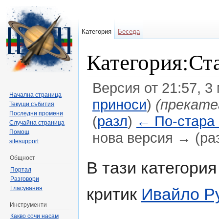
Категория
Беседа
Категория:Ст
Версия от 21:57, 3
Начална страница
приноси
)
(прекате
Текущи събития
Последни промени
(
разл
)
← По-стара
Случайна страница
Помощ
нова версия → (ра
sitesupport
Направо към:
навигация
,
търсене
Общност
В тази категория
Портал
Разговори
Гласувания
критик
Ивайло Р
Инструменти
Какво сочи насам