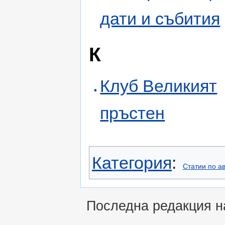
дати и събития
К
Клуб Великият
пръстен
Категория
:
Статии по а
Последна редакция на