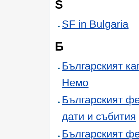
S
SF in Bulgaria
Б
Българският ка
Немо
Българският фе
дати и събития
Българският ф