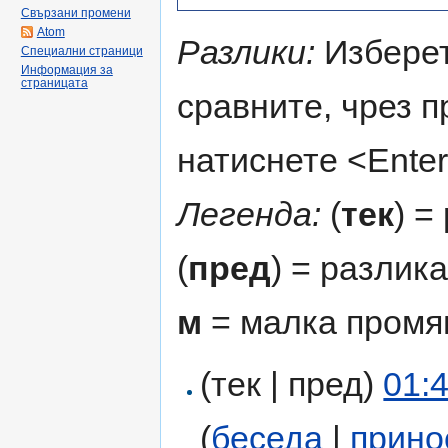
Свързани промени
Atom
Разлики:
Изберет
Специални страници
Информация за
страницата
сравните, чрез 
натиснете <Enter
Легенда:
(
тек
) =
(
пред
) = разлик
м
= малка промя
(тек | пред)
01:
(
беседа
|
прино