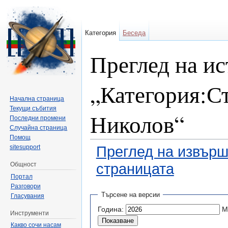
Категория
Беседа
Преглед на ис
„Категория:С
Начална страница
Текущи събития
Николов“
Последни промени
Случайна страница
Помощ
sitesupport
Преглед на извърш
Общност
страницата
Портал
Направо към:
навигация
,
търсене
Разговори
Търсене на версии
Гласувания
Година:
М
Инструменти
Какво сочи насам