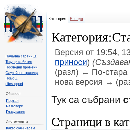
Категория
Беседа
Категория:Ста
Версия от 19:54, 1
Начална страница
приноси
)
(Създава
Текущи събития
Последни промени
(разл) ← По-стара 
Случайна страница
Помощ
нова версия → (ра
sitesupport
Направо към:
навигация
,
търсене
Общност
Тук са събрани
с
Портал
Разговори
Гласувания
Страници в кат
Инструменти
Какво сочи насам