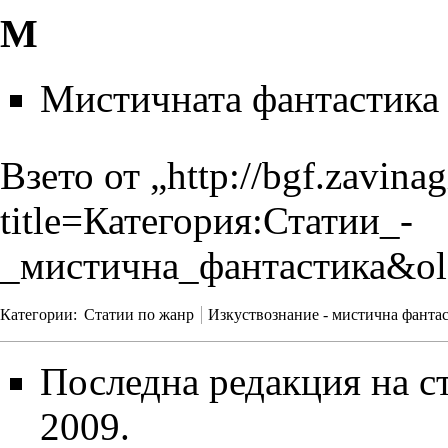
М
Мистичната фантастика з
Взето от „
http://bgf.zavina
title=Категория:Статии_-
_мистична_фантастика&ol
Категории
:
Статии по жанр
Изкуствознание - мистична фанта
Последна редакция на ст
2009.