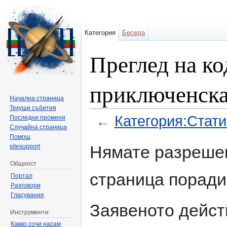
Категория
Беседа
Преглед на ко
приключенска
Начална страница
Текущи събития
←
Категория:Стати
Последни промени
Случайна страница
Направо към:
навигация
,
търсене
Помощ
Нямате разрешен
sitesupport
Общност
страница поради
Портал
Разговори
Гласувания
Заявеното дейст
Инструменти
Какво сочи насам