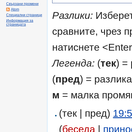
Свързани промени
Atom
Разлики:
Изберет
Специални страници
Информация за
страницата
сравните, чрез 
натиснете <Enter
Легенда:
(
тек
) =
(
пред
) = разлик
м
= малка промя
(тек | пред)
19:
(
беседа
|
прино