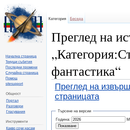
Категория
Беседа
Преглед на ис
„Категория:С
Начална страница
Текущи събития
фантастика“
Последни промени
Случайна страница
Помощ
sitesupport
Преглед на извърш
Общност
страницата
Портал
Направо към:
навигация
,
търсене
Разговори
Търсене на версии
Гласувания
Година:
М
Инструменти
Какво сочи насам