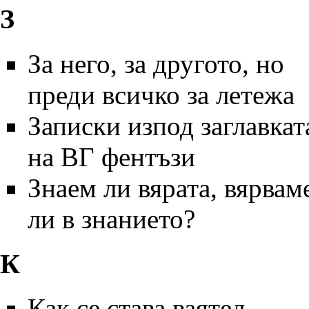
З
За него, за другото, но
преди всичко за летежа
Записки изпод заглавкат
на ВГ фентъзи
Знаем ли вярата, вярвам
ли в знанието?
К
Как се става ваятел