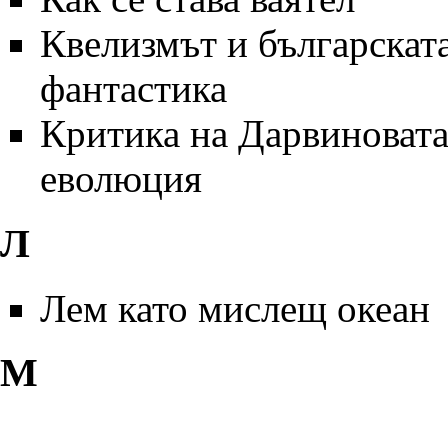
Квелизмът и българскат
фантастика
Критика на Дарвиноват
еволюция
Л
Лем като мислещ океан
М