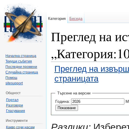
Категория
Беседа
Преглед на ис
„Категория:1
Начална страница
Текущи събития
Преглед на извърш
Последни промени
Случайна страница
страницата
Помощ
sitesupport
Направо към:
навигация
,
търсене
Общност
Търсене на версии
Портал
Година:
М
Разговори
Гласувания
Инструменти
Разлики:
Изберет
Какво сочи насам