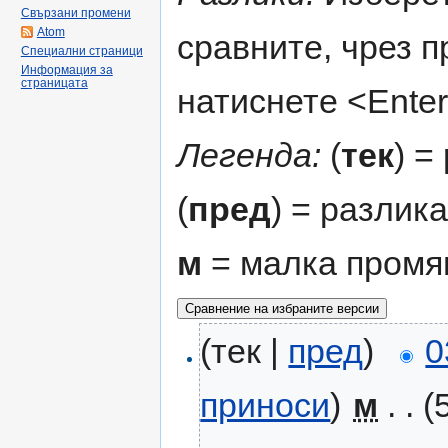
Свързани промени
Atom
сравните, чрез 
Специални страници
Информация за
страницата
натиснете <Enter
Легенда:
(
тек
) =
(
пред
) = разлик
м
= малка промя
(тек |
пред
)
0
приноси
)
‎
м
. .
(