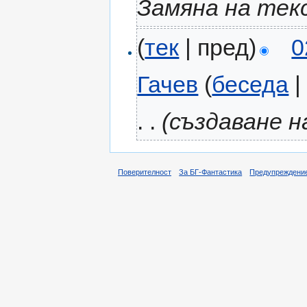
Замяна на тек
(
тек
| пред)
0
Гачев
(
беседа
. .
(създаване 
Поверителност
За БГ-Фантастика
Предупреждени