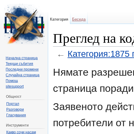
Категория
Беседа
Преглед на ко
←
Категория:1875 г
Начална страница
Направо към:
навигация
,
търсене
Текущи събития
Нямате разрешен
Последни промени
Случайна страница
Помощ
страница поради
sitesupport
Общност
Заявеното дейст
Портал
Разговори
Гласувания
потребители от н
Инструменти
Какво сочи насам