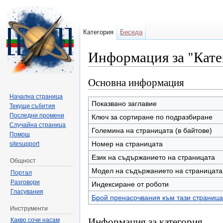
Категория
Беседа
Информация за "Катег
Направо към:
навигация
,
търсене
Основна информация
Начална страница
Показвано заглавие
Текущи събития
Последни промени
Ключ за сортиране по подразбиране
Случайна страница
Големина на страницата (в байтове)
Помощ
Номер на страницата
sitesupport
Език на съдържанието на страницата
Общност
Модел на съдържанието на страницата
Портал
Разговори
Индексиране от роботи
Гласувания
Брой пренасочвания към тази страница
Инструменти
Информация за категория
Какво сочи насам