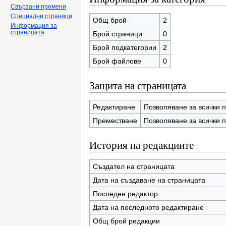
Свързани промени
Специални страници
Общ брой
2
Информация за
страницата
Брой страници
0
Брой подкатегории
2
Брой файлове
0
Защита на страницата
Редактиране
Позволяване за всички 
Преместване
Позволяване за всички 
История на редакциите
Създател на страницата
Дата на създаване на страницата
Последeн редактор
Дата на последнoто редактиране
Общ брой редакции