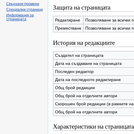
Свързани промени
Защита на страницата
Специални страници
Информация за
страницата
Редактиране
Позволяване за всички 
Преместване
Позволяване за всички 
История на редакциите
Създател на страницата
Дата на създаване на страницата
Последeн редактор
Дата на последнoто редактиране
Общ брой редакции
Общ брой на отделните автори
Скорошен брой редакции (в рамките на
Общ брой на отделните автори
Характеристики на страницата