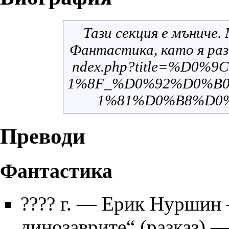
Тази секция е
мъниче
.
Фантастика
, като я
ра
Преводи
Фантастика
???? г.
— Ерик Нуршин —
динозаврите“ (разказ) 