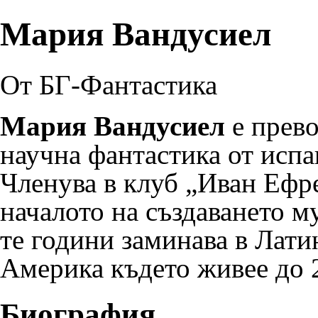
Мария Вандусиел
От БГ-Фантастика
Мария Вандусиел
е прево
научна фантастика
от испа
Членува в
клуб „Иван Ефр
началото на създаването му
те години заминава в Лати
Америка където живее до 2
Биография