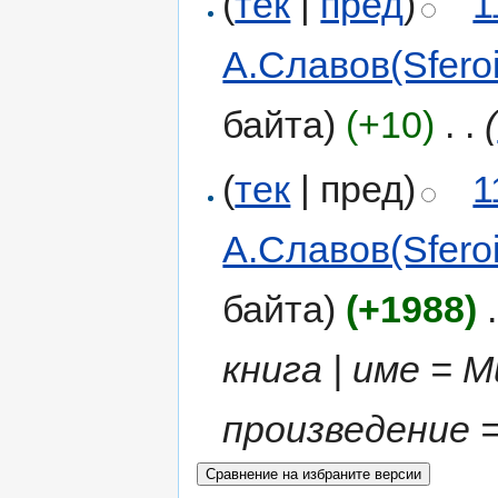
(
тек
|
пред
)
1
А.Славов(Sferoi
байта)
(+10)
‎
. .
(
(
тек
| пред)
1
А.Славов(Sferoi
байта)
(+1988)
‎
.
книга | име = 
произведение = 