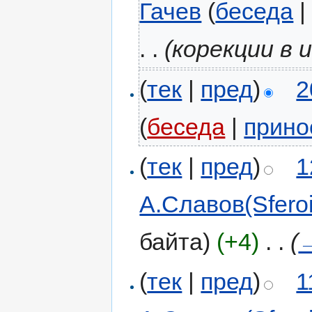
Гачев
(
беседа
. .
(корекции в
(
тек
|
пред
)
2
(
беседа
|
прино
(
тек
|
пред
)
1
А.Славов(Sferoi
байта)
(+4)
‎
. .
(
(
тек
|
пред
)
1