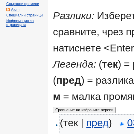
Свързани промени
Atom
Разлики:
Изберет
Специални страници
Информация за
страницата
сравните, чрез 
натиснете <Enter
Легенда:
(
тек
) =
(
пред
) = разлик
м
= малка промя
(тек |
пред
)
0