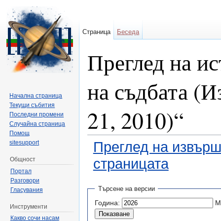
Страница
Беседа
Преглед на и
на съдбата (
Начална страница
Текущи събития
21, 2010)“
Последни промени
Случайна страница
Помощ
sitesupport
Преглед на извърш
Общност
страницата
Портал
Направо към:
навигация
,
търсене
Разговори
Търсене на версии
Гласувания
Година:
М
Инструменти
Какво сочи насам