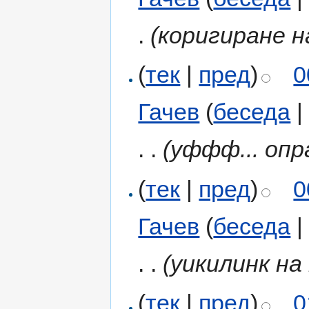
.
(коригиране н
(
тек
|
пред
)
0
Гачев
(
беседа
. .
(уффф... опр
(
тек
|
пред
)
0
Гачев
(
беседа
. .
(уикилинк на
(
тек
|
пред
)
0