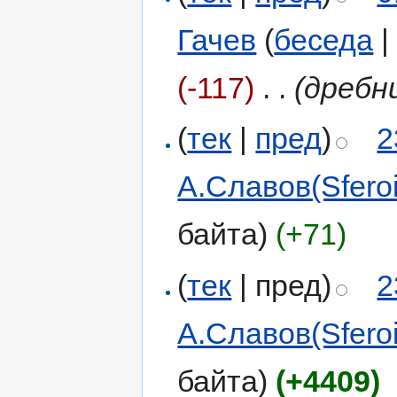
Гачев
(
беседа
(-117)
‎
. .
(дребн
(
тек
|
пред
)
2
А.Славов(Sferoi
байта)
(+71)
(
тек
| пред)
2
А.Славов(Sferoi
байта)
(+4409)