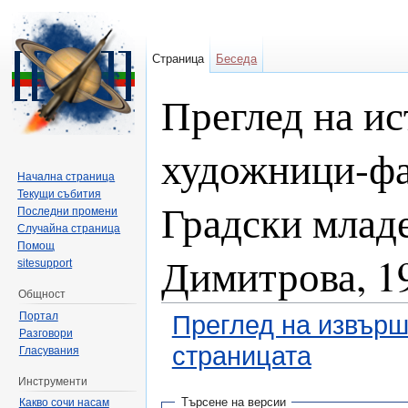
Страница
Беседа
Преглед на и
художници-фа
Начална страница
Текущи събития
Градски млад
Последни промени
Случайна страница
Помощ
Димитрова, 1
sitesupport
Общност
Портал
Преглед на извърш
Разговори
страницата
Гласувания
Направо към:
навигация
,
търсене
Инструменти
Търсене на версии
Какво сочи насам