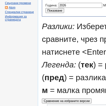
Свързани промени
Година:
М
Atom
Специални страници
Информация за
страницата
Разлики:
Изберет
сравните, чрез 
натиснете <Enter
Легенда:
(
тек
) =
(
пред
) = разлик
м
= малка промя