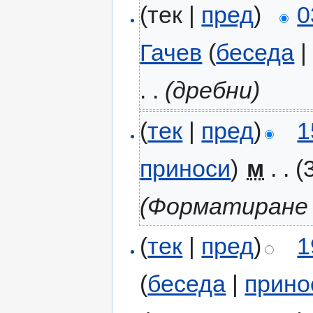
(тек |
пред
)
0
Гачев
(
беседа
. .
(дребни)
(
тек
|
пред
)
1
приноси
)
‎
м
. .
(
(Форматиране 
(
тек
|
пред
)
1
(
беседа
|
прино