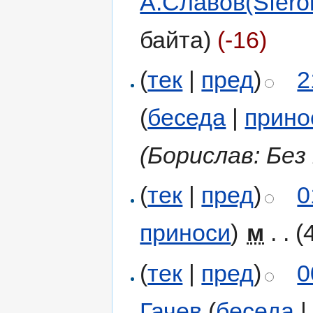
А.Славов(Sferoi
байта)
(-16)
(
тек
|
пред
)
2
(
беседа
|
прино
(Борислав: Без
(
тек
|
пред
)
0
приноси
)
‎
м
. .
(
(
тек
|
пред
)
0
Гачев
(
беседа