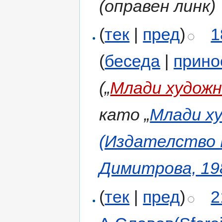
(оправен линк)
(
тек
|
пред
)
1
(
беседа
|
прино
(„
Млади худож
като „
Млади х
(Издателство 
Димитрова, 19
(
тек
|
пред
)
2