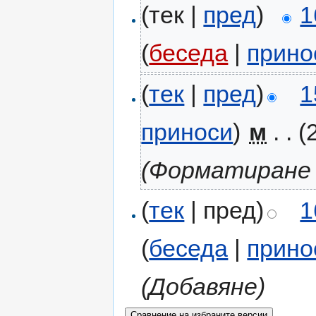
(тек |
пред
)
1
(
беседа
|
прино
(
тек
|
пред
)
1
приноси
)
‎
м
. .
(
(Форматиране 
(
тек
| пред)
1
(
беседа
|
прино
(Добавяне)