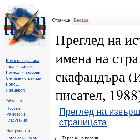
Страница
Беседа
Преглед на и
имена на стра
Начална страница
Текущи събития
скафандъра (
Последни промени
Случайна страница
Помощ
писател, 1988
sitesupport
Общност
Портал
Преглед на извърш
Разговори
страницата
Гласувания
Направо към:
навигация
,
търсене
Инструменти
Търсене на версии
Какво сочи насам