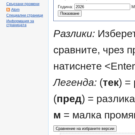
Свързани промени
Година:
М
Atom
Специални страници
Информация за
страницата
Разлики:
Изберет
сравните, чрез 
натиснете <Enter
Легенда:
(
тек
) =
(
пред
) = разлик
м
= малка промя