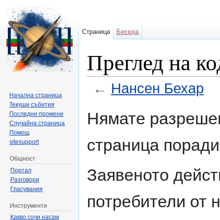
Страница
Беседа
Преглед на ко
←
Нансен Бехар
Начална страница
Направо към:
навигация
,
търсене
Текущи събития
Нямате разрешен
Последни промени
Случайна страница
Помощ
страница поради
sitesupport
Общност
Заявеното дейст
Портал
Разговори
Гласувания
потребители от н
Инструменти
Какво сочи насам