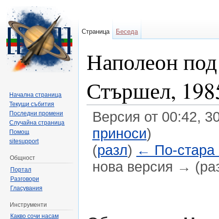
Страница
Беседа
Наполеон под
Стършел, 198
Начална страница
Текущи събития
Версия от 00:42, 3
Последни промени
Случайна страница
приноси
)
Помощ
sitesupport
(
разл
)
← По-стара
Общност
нова версия → (ра
Портал
Направо към:
навигация
,
търсене
Разговори
Гласувания
Инструменти
Какво сочи насам