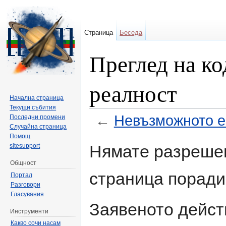
Страница
Беседа
Преглед на ко
реалност
Начална страница
Текущи събития
←
Невъзможното е
Последни промени
Случайна страница
Направо към:
навигация
,
търсене
Помощ
Нямате разрешен
sitesupport
Общност
страница поради
Портал
Разговори
Гласувания
Заявеното дейст
Инструменти
Какво сочи насам