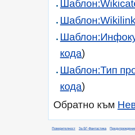
Шаблон:Wikicate
Шаблон:Wikilink 
Шаблон:Инфоку
кода
)
Шаблон:Тип пр
кода
)
Обратно към
Нев
Поверителност
За БГ-Фантастика
Предупреждени