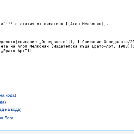
на кода
)
ода
)
ед на кода
)
на Бога
.