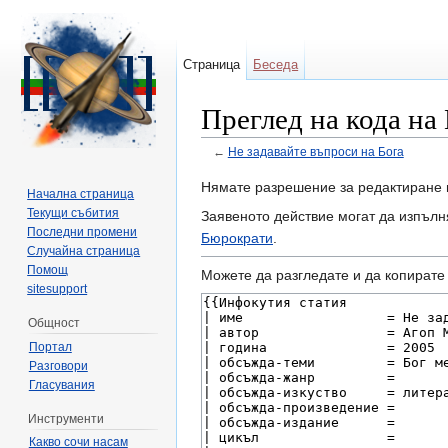
Страница
Беседа
Преглед на кода на
←
Не задавайте въпроси на Бога
Направо към:
навигация
,
търсене
Нямате разрешение за редактиране 
Начална страница
Текущи събития
Заявеното действие могат да изпълн
Последни промени
Бюрократи
.
Случайна страница
Помощ
Можете да разгледате и да копирате 
sitesupport
Общност
Портал
Разговори
Гласувания
Инструменти
Какво сочи насам