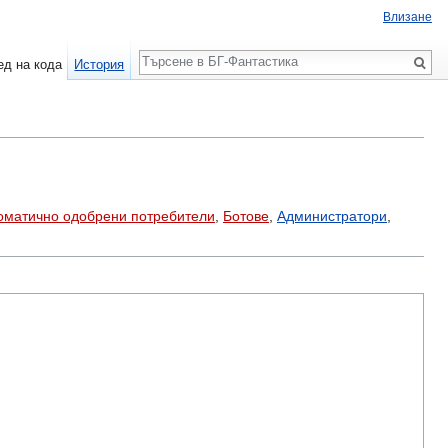
Влизане
Търсене
ед на кода
История
оматично одобрени потребители
,
Ботове
,
Администратори
,