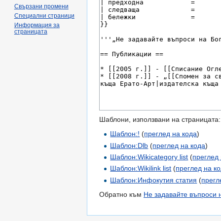
Свързани промени
Специални страници
Информация за
страницата
Шаблони, използвани на страницата:
Шаблон:!
(
преглед на кода
)
Шаблон:Dlb
(
преглед на кода
)
Шаблон:Wikicategory list
(
преглед 
Шаблон:Wikilink list
(
преглед на к
Шаблон:Инфокутия статия
(
прегл
Обратно към
Не задавайте въпроси 