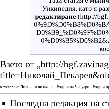
Тази статия е
мънич
Уикипедия
, като я р
редактиране
кое
Взето от „
http://bgf.zavina
title=Николай_Пекарев&ol
Категории
:
Личности по имена
Родени на 5 януари
Родени пр
Последна редакция на ст