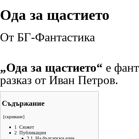
Ода за щастието
От БГ-Фантастика
„Ода за щастието“
е фант
разказ от
Иван Петров
.
Съдържание
[
скриване
]
1
Сюжет
2
Публикации
2.1
На български език