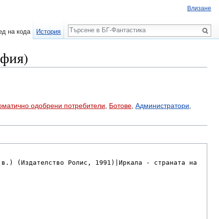
Влизане
Търсене
ед на кода
История
рфия)
оматично одобрени потребители
,
Ботове
,
Администратори
,