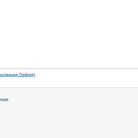
(колекция Орфия)
.
дение