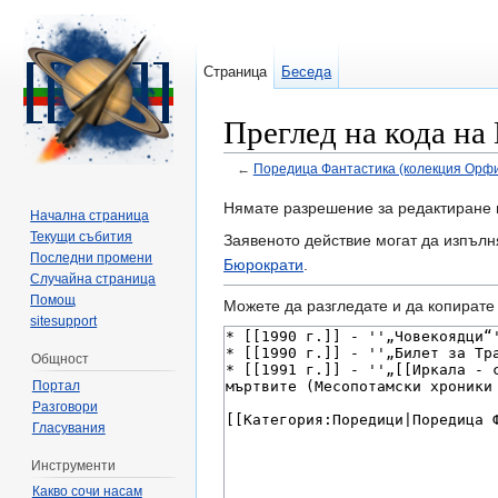
Страница
Беседа
Преглед на кода на
←
Поредица Фантастика (колекция Орф
Направо към:
навигация
,
търсене
Нямате разрешение за редактиране 
Начална страница
Текущи събития
Заявеното действие могат да изпълн
Последни промени
Бюрократи
.
Случайна страница
Помощ
Можете да разгледате и да копирате 
sitesupport
Общност
Портал
Разговори
Гласувания
Инструменти
Какво сочи насам