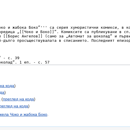
на кода
)
ода
)
е
(
преглед на кода
)
реглед на кода
)
ела Чоко и жабока Боко
.