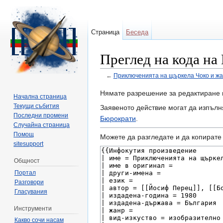
Страница
Беседа
Преглед на кода на
←
Приключенията на щъркела Чоко и жа
Направо към:
навигация
,
търсене
Нямате разрешение за редактиране 
Начална страница
Текущи събития
Заявеното действие могат да изпълн
Последни промени
Бюрократи
.
Случайна страница
Помощ
Можете да разгледате и да копирате 
sitesupport
Общност
Портал
Разговори
Гласувания
Инструменти
Какво сочи насам