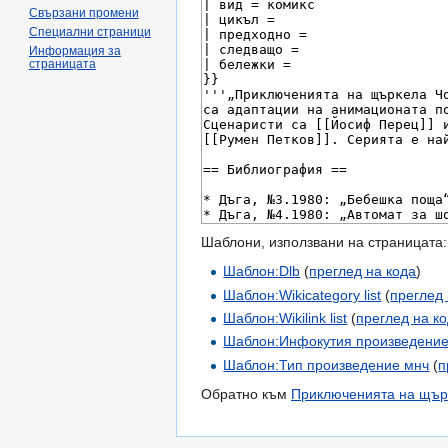
Свързани промени
Специални страници
Информация за
страницата
Шаблони, използвани на страницата:
Шаблон:Dlb
(
преглед на кода
)
Шаблон:Wikicategory list
(
преглед 
Шаблон:Wikilink list
(
преглед на к
Шаблон:Инфокутия произведени
Шаблон:Тип произведение мнч
(
п
Обратно към
Приключенията на щърк