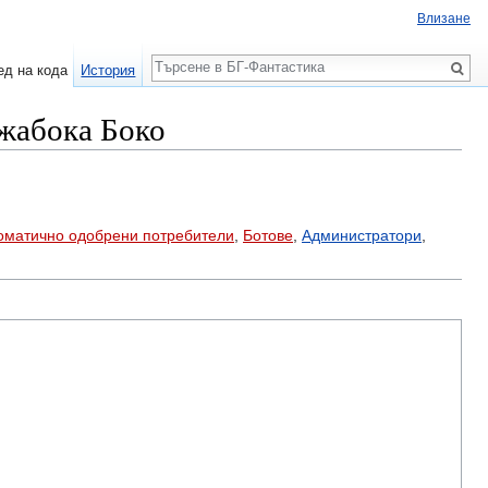
Влизане
Търсене
ед на кода
История
 жабока Боко
оматично одобрени потребители
,
Ботове
,
Администратори
,