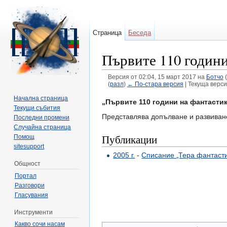
Страница
Беседа
Първите 110 години 
Версия от 02:04, 15 март 2017 на
Ботчо
(
(
разл
)
← По-стара версия
| Текуща верси
Направо към:
навигация
,
търсене
Начална страница
„Първите 110 години на фантастика
Текущи събития
Представлява допълване и развиван
Последни промени
Случайна страница
Публикации
Помощ
sitesupport
2005 г.
-
Списание „Тера фантаст
Общност
Портал
Разговори
Гласувания
Инструменти
Какво сочи насам