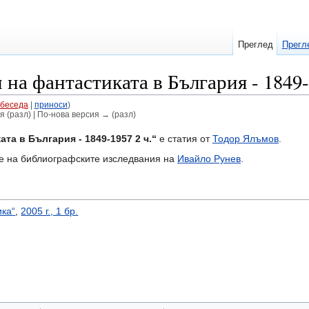
Преглед
Прегл
на фантастиката в България - 1849-
беседа
|
приноси
)
я (разл) | По-нова версия → (разл)
та в България - 1849-1957 2 ч.“
е статия от
Тодор Ялъмов
.
е на библиографските изследвания на
Ивайло Рунев
.
ика“
,
2005 г., 1 бр.