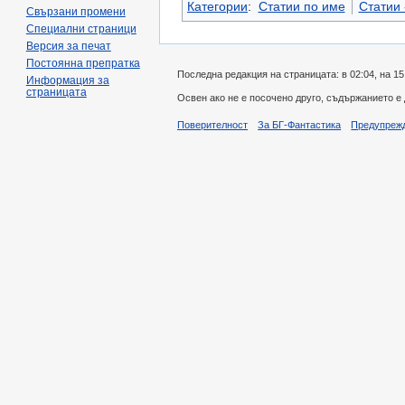
Категории
:
Статии по име
Статии -
Свързани промени
Специални страници
Версия за печат
Постоянна препратка
Последна редакция на страницата: в 02:04, на 15
Информация за
страницата
Освен ако не е посочено друго, съдържанието е
Поверителност
За БГ-Фантастика
Предупреж