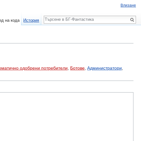
Влизане
Търсене
ед на кода
История
оматично одобрени потребители
,
Ботове
,
Администратори
,