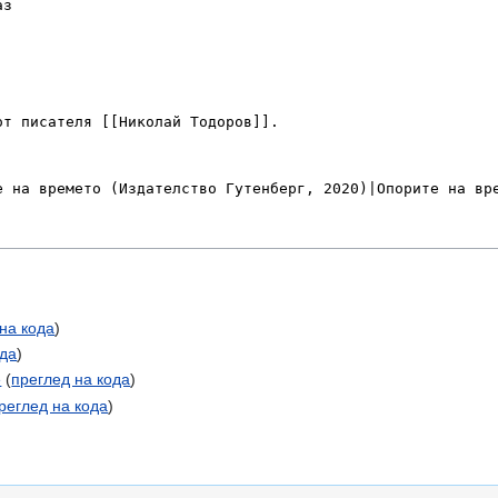
на кода
)
ода
)
е
(
преглед на кода
)
реглед на кода
)