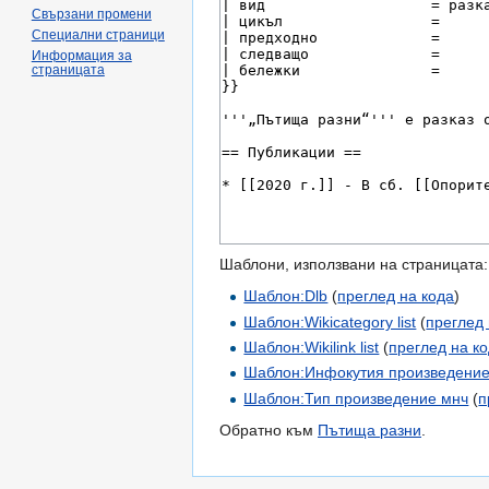
Свързани промени
Специални страници
Информация за
страницата
Шаблони, използвани на страницата:
Шаблон:Dlb
(
преглед на кода
)
Шаблон:Wikicategory list
(
преглед 
Шаблон:Wikilink list
(
преглед на к
Шаблон:Инфокутия произведени
Шаблон:Тип произведение мнч
(
п
Обратно към
Пътища разни
.