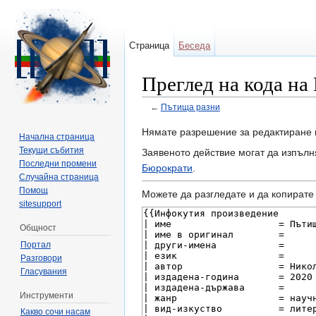
Страница
Беседа
Преглед на кода на
←
Пътища разни
Направо към:
навигация
,
търсене
Нямате разрешение за редактиране 
Начална страница
Текущи събития
Заявеното действие могат да изпълн
Последни промени
Бюрократи
.
Случайна страница
Помощ
Можете да разгледате и да копирате 
sitesupport
Общност
Портал
Разговори
Гласувания
Инструменти
Какво сочи насам