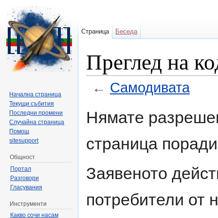
Страница
Беседа
Преглед на ко
←
Самодивата
Начална страница
Направо към:
навигация
,
търсене
Текущи събития
Нямате разрешен
Последни промени
Случайна страница
Помощ
страница поради
sitesupport
Общност
Заявеното дейст
Портал
Разговори
Гласувания
потребители от н
Инструменти
Какво сочи насам