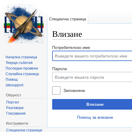
Специална страница
Влизане
Направо към:
навигация
,
търсене
Потребителско име
Начална страница
Текущи събития
Последни промени
Парола
Случайна страница
Помощ
sitesupport
Запомняне
Общност
Портал
Влизане
Разговори
Гласувания
Помощ за влизане
Инструменти
Специални страници