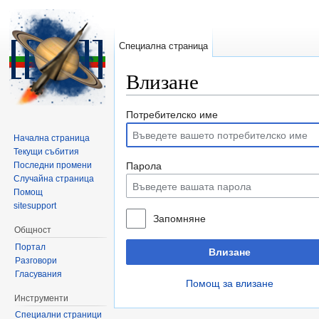
Специална страница
Влизане
Направо към:
навигация
,
търсене
Потребителско име
Начална страница
Текущи събития
Последни промени
Парола
Случайна страница
Помощ
sitesupport
Запомняне
Общност
Портал
Влизане
Разговори
Гласувания
Помощ за влизане
Инструменти
Специални страници