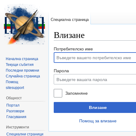
Специална страница
Влизане
Направо към:
навигация
,
търсене
Потребителско име
Начална страница
Текущи събития
Последни промени
Парола
Случайна страница
Помощ
sitesupport
Запомняне
Общност
Портал
Влизане
Разговори
Гласувания
Помощ за влизане
Инструменти
Специални страници