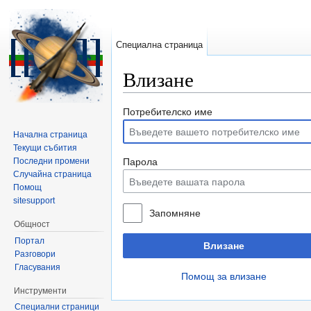
Специална страница
Влизане
Направо към:
навигация
,
търсене
Потребителско име
Начална страница
Текущи събития
Последни промени
Парола
Случайна страница
Помощ
sitesupport
Запомняне
Общност
Портал
Влизане
Разговори
Гласувания
Помощ за влизане
Инструменти
Специални страници