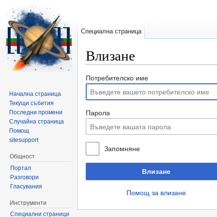
Специална страница
Влизане
Направо към:
навигация
,
търсене
Потребителско име
Начална страница
Текущи събития
Последни промени
Парола
Случайна страница
Помощ
sitesupport
Запомняне
Общност
Портал
Влизане
Разговори
Гласувания
Помощ за влизане
Инструменти
Специални страници