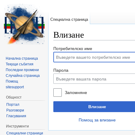
Специална страница
Влизане
Направо към:
навигация
,
търсене
Потребителско име
Начална страница
Текущи събития
Последни промени
Парола
Случайна страница
Помощ
sitesupport
Запомняне
Общност
Портал
Влизане
Разговори
Гласувания
Помощ за влизане
Инструменти
Специални страници